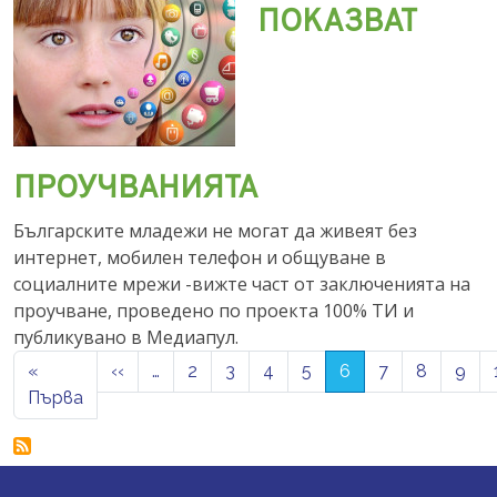
ПОКАЗВАТ
ПРОУЧВАНИЯТА
Българските младежи не могат да живеят без
интернет, мобилен телефон и общуване в
социалните мрежи -вижте част от заключенията на
проучване, проведено по проекта 100% ТИ и
публикувано в Медиапул.
Pagination
Previous page
«
‹‹
…
2
3
4
5
6
7
8
9
First page
Първа