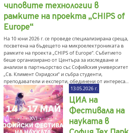
чиповите технологии в
рамките на проекта „CHIPS of
Europe“
На 10 юни 2026 г. се проведе специализирана среща,
посветена на бъдещето на микроелектрониката в
рамките на проекта „CHIPS of Europe“. Събитието
беше организирано от Центъра за изследване и
анализи в партньорство със Софийския университет
„Св. Климент Охридски“ и събра студенти,
преподаватели и експерти, обединени от интереса…
13.05.2026 г.
ЦИА на
Фестивала на
науката в
София Тех Парк