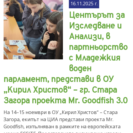
16.11.2025 г.
Центърът за
Изследване и
Анализи, в
партньорство
с Младежкия
воден
парламент, представи в ОУ
„Кирил Христов“ – гр. Стара
Загора проекта Mr. Goodfish 3.0
На 14–15 ноември в ОУ „Кирил Христов“ – Стара
Загора, екипът на ЦИА представи проекта Mr.
Goodfish, изпълняван в рамките на европейската