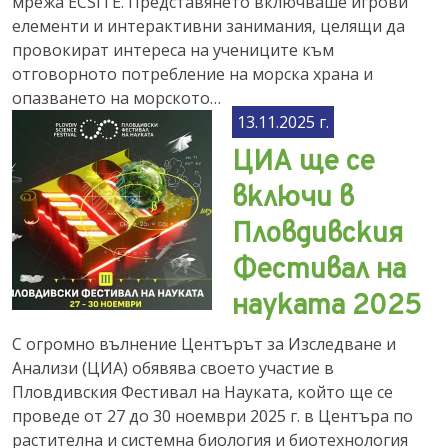
мрежа ECSITE. Представянето включваше игрови
елементи и интерактивни занимания, целящи да
провокират интереса на учениците към
отговорното потребление на морска храна и
опазването на морското…
13.11.2025 г.
ЦИА ще се
включи в
Пловдивския
Фестивал на
науката 2025
С огромно вълнение Центърът за Изследване и
Анализи (ЦИА) обявява своето участие в
Пловдивския Фестивал на Науката, който ще се
проведе от 27 до 30 ноември 2025 г. в Центъра по
растителна и системна биология и биотехнология