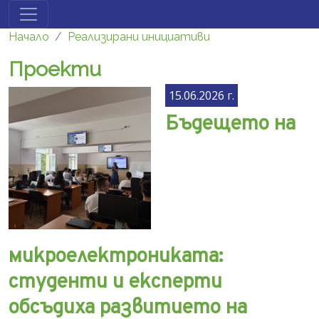
Премини към основното съдържание
Начало
Реализирани инициативи
Проекти
15.06.2026 г.
Бъдещето на
микроелектрониката:
студенти и експерти
обсъдиха развитието на