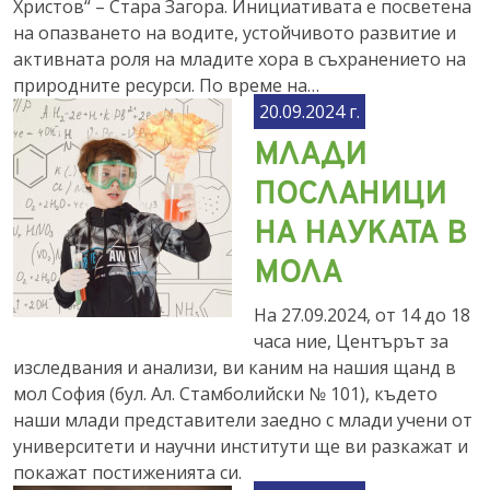
Христов“ – Стара Загора. Инициативата е посветена
на опазването на водите, устойчивото развитие и
активната роля на младите хора в съхранението на
природните ресурси. По време на…
20.09.2024 г.
МЛАДИ
ПОСЛАНИЦИ
НА НАУКАТА В
МОЛА
На 27.09.2024, от 14 до 18
часа ние, Центърът за
изследвания и анализи, ви каним на нашия щанд в
мол София (бул. Ал. Стамболийски № 101), където
наши млади представители заедно с млади учени от
университети и научни институти ще ви разкажат и
покажат постиженията си.