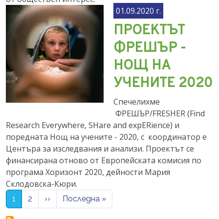
01.09.2020 г.
ПРОЕКТЪТ
ФРЕШЪР -
НОЩ НА
УЧЕНИТЕ 2020
Спечелихме
ФРЕШЪР/FRESHER (Find
Research Everywhere, SHare and expERience) и
поредната Нощ на учените - 2020, с координатор е
Центъра за изследвания и анализи. Проектът се
финансирана отново от Европейската комисия по
програма Хоризонт 2020, дейности Мария
Склодовска-Кюри.
Pagination
Next page
Last page
1
2
››
Последна »