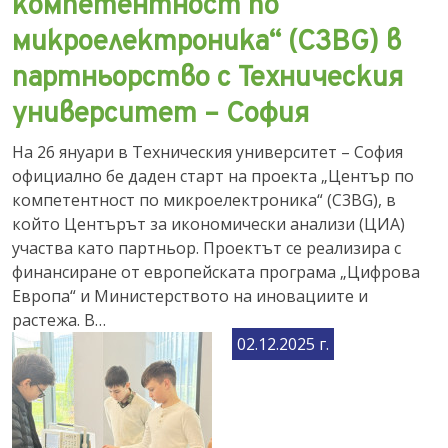
компетентност по
микроелектроника“ (C3BG) в
партньорство с Техническия
университет – София
На 26 януари в Техническия университет – София
официално бе даден старт на проекта „Център по
компетентност по микроелектроника“ (C3BG), в
който Центърът за икономически анализи (ЦИА)
участва като партньор. Проектът се реализира с
финансиране от европейската програма „Цифрова
Европа“ и Министерството на иновациите и
растежа. В…
02.12.2025 г.